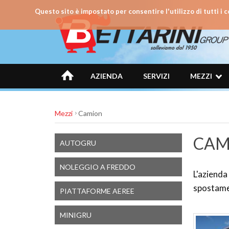
Questo sito è impostato per consentire l'utilizzo di tutti i c
AZIENDA
SERVIZI
MEZZI
Mezzi
Camion
CAM
AUTOGRU
NOLEGGIO A FREDDO
L'azienda 
spostame
PIATTAFORME AEREE
MINIGRU