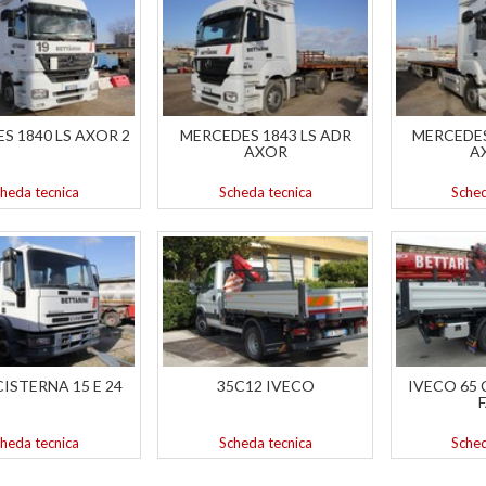
S 1840 LS AXOR 2
MERCEDES 1843 LS ADR
MERCEDES
AXOR
A
heda tecnica
Scheda tecnica
Sched
ISTERNA 15 E 24
35C12 IVECO
IVECO 65 
heda tecnica
Scheda tecnica
Sched