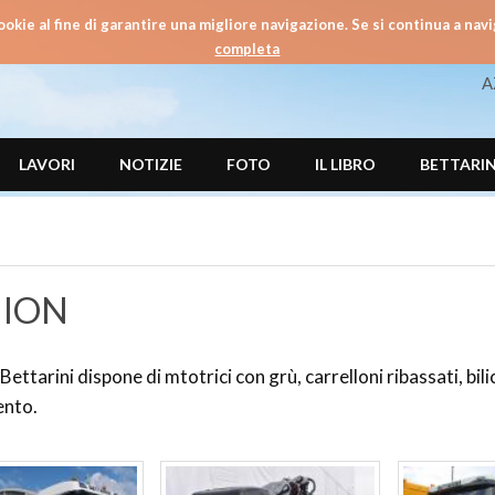
ookie al fine di garantire una migliore navigazione. Se si continua a navi
completa
A
LAVORI
NOTIZIE
FOTO
IL LIBRO
BETTARIN
ION
Bettarini dispone di mtotrici con grù, carrelloni ribassati, bil
nto.