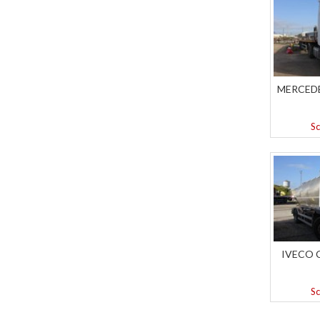
MERCEDE
Sc
IVECO C
Sc