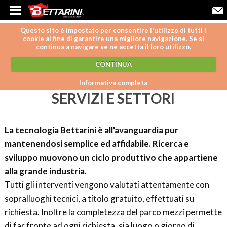
Questo sito è impostato per consentire l'utilizzo di tutti i
cookie al fine di garantire una migliore navigazione. Se si
continua a navigare se ne accetta il loro utilizzo.
CONTINUA
Informativa completa
SERVIZI E SETTORI
La tecnologia Bettarini è all'avanguardia pur
mantenendosi semplice ed affidabile. Ricerca e
sviluppo muovono un ciclo produttivo che appartiene
alla grande industria.
Tutti gli interventi vengono valutati attentamente con
sopralluoghi tecnici, a titolo gratuito, effettuati su
richiesta. Inoltre la completezza del parco mezzi permette
di far fronte ad ogni richiesta, sia luogo o giorno di